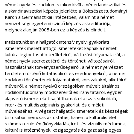
német nyelv és irodalom szakon kívül a néderlandisztikai és
a skandinavisztikai képzés jelenléte a Bölcsészettudományi
Karon a Germanisztikai Intézetben, valamint a német
nemzetiségi egyetemi szintű képzés akkreditációja,
melynek alapján 2005-ben ez a képzés is elindult.
Intézetünkben a hallgatók intenzív nyelvi gyakorlati
ismeretek mellett átfogó ismereteket kapnak a német
kultúra legfontosabb területeiről, változási folyamatairól, a
német nyelv szerkezetéről és történeti változásairól,
használatának törvényszerűségeiről, a német nyelvészet
területén történő kutatásokról és eredményekről, a német
irodalom történetének folyamatairól, korszakairól, alkotóiról,
műveiről, a német nyelvű országokban művelt általános
irodalomtudomány módszereiről és irányzatairól, egyben
alapvető ismereteket sajátíthatnak el a szak sokoldalú,
inter- és multidiszciplináris gyakorlati és elméleti
műveléséhez. A végzett hallgatók ismereteik és készségeik
birtokában nemcsak az oktatás, hanem a kulturális élet
számos területén (könyvkiadás, írott és vizuális médiumok,
kulturális intézmények, közigazgatás és gazdaság egyes