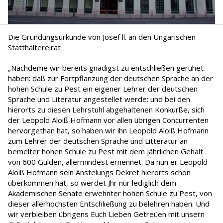
Die Gründungsurkunde von Josef ll. an den Ungarischen
Statthaltereirat
„Nachdeme wir bereits gnädigst zu entschließen geruhet
haben: daß zur Fortpflanzung der deutschen Sprache an der
hohen Schule zu Pest ein eigener Lehrer der deutschen
Sprache und Literatur angestellet werde: und bei den
hierorts zu diesen Lehrstuhl abgehaltenen Konkurße, sich
der Leopold Aloiß Hofmann vor allen übrigen Concurrenten
hervorgethan hat, so haben wir ihn Leopold Aloiß Hofmann
zum Lehrer der deutschen Sprache und Litteratur an
bemelter hohen Schule zu Pest mit dem jährlichen Gehalt
von 600 Gulden, allermindest ernennet. Da nun er Leopold
Aloiß Hofmann sein Anstelungs Dekret hierorts schon
überkommen hat, so werdet Jhr nur lediglich dem
Akademischen Senate erwehnter hohen Schule zu Pest, von
dieser allerhöchsten Entschließung zu belehren haben. Und
wir verbleiben übrigens Euch Lieben Getreüen mit unsern