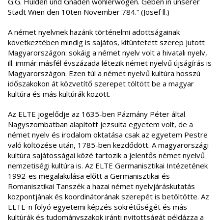
G.G. Hulden und Gnaden wohlerwogen. Geben in unserer
Stadt Wien den 10ten November 784.“ (Josef ll.)
A német nyelvnek hazánk történelmi adottságainak
következtében mindig is sajátos, kitüntetett szerep jutott
Magyarországon: sokáig a német nyelv volt a hivatali nyelv,
ill. immár másfél évszázada létezik német nyelvű újságírás is
Magyarországon. Ezen túl a német nyelvű kultúra hosszú
időszakokon át közvetítő szerepet töltött be a magyar
kultúra és más kultúrák között.
Az ELTE jogelődje az 1635-ben Pázmány Péter által
Nagyszombatban alapított jezsuita egyetem volt, de a
német nyelv és irodalom oktatása csak az egyetem Pestre
való költözése után, 1785-ben kezdődött. A magyarországi
kultúra sajátosságai közé tartozik a jelentős német nyelvű
nemzetiségi kultúra is. Az ELTE Germanisztikai Intézetének
1992-es megalakulása előtt a Germanisztikai és
Romanisztikai Tanszék a hazai német nyelvjáráskutatás
központjának és koordinátorának szerepét is betöltötte. Az
ELTE-n folyó egyetemi képzés sokrétűségét és más
kultúrák és tudományszakok iránti nyitottságát példázza a