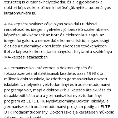
területei) is el tudnak helyezkedni, és a legjobbaknak a
doktori képzés keretében lehetőségük nyílik a tudományos
kutatómunkára is.
A BA képzési szakasz célja olyan sokoldalú tudással
rendelkező és idegen nyelveket jól beszélő szakemberek
képzése, akik képesek az írott és elektronikus sajtó, az
idegenforgalom, a nemzetközi kommunikáció, a gazdasági
élet és a tudományok területén sikeresen tevékenykedni,
illetve képesek sikeres tanulmányokat folytatni a szakirányú
MA-képzési szakaszban.
A Germanisztikai Intézetben a doktori képzés és
fokozatszerzés átalakításának kezdete, azaz 1993 óta
működik doktori iskola, kezdetben germanisztikai doktori
iskolaként, melynek nyelvtudományi és irodalomtudományi
programja volt, majd a doktori (PhD) képzés átalakulása és
újraakkreditálása óta a germanisztikai nyelvtudományi
program az ELTE BTK Nyelvtudományi Doktori Iskolája, a
germanisztikai irodalomtudományi program pedig az ELTE
BTK Irodalomtudományi Doktori Iskolája keretében működik
folyamatosan tovább.