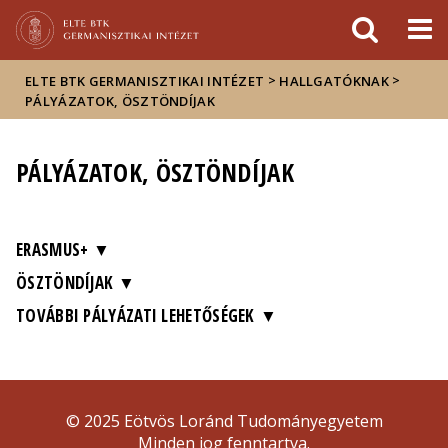
Események
ELTE a
Hírek
sajtóban
>
>
ELTE BTK GERMANISZTIKAI INTÉZET
HALLGATÓKNAK
PÁLYÁZATOK, ÖSZTÖNDÍJAK
PÁLYÁZATOK, ÖSZTÖNDÍJAK
ERASMUS+
ÖSZTÖNDÍJAK
TOVÁBBI PÁLYÁZATI LEHETŐSÉGEK
© 2025 Eötvös Loránd Tudományegyetem
Minden jog fenntartva.