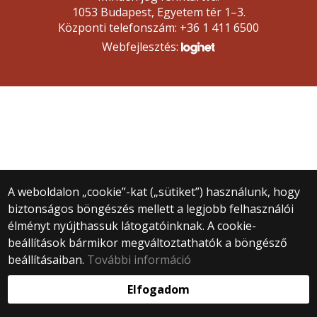
1053 Budapest, Egyetem tér 1–3.
Központi telefonszám: +36 1 411 6500
Webfejlesztés:
A weboldalon „cookie”-kat („sütiket”) használunk, hogy
biztonságos böngészés mellett a legjobb felhasználói
élményt nyújthassuk látogatóinknak. A cookie-
beállítások bármikor megváltoztathatók a böngésző
beállításaiban.
További információ
Elfogadom