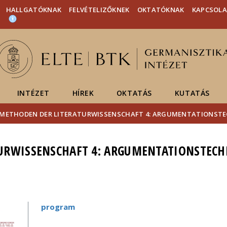
Események
ELTE a
Hírek
HALLGATÓKNAK
FELVÉTELIZŐKNEK
OKTATÓKNAK
KAPCSOL
sajtóban
INTÉZET
HÍREK
OKTATÁS
KUTATÁS
METHODEN DER LITERATURWISSENSCHAFT 4: ARGUMENTATIONS
URWISSENSCHAFT 4: ARGUMENTATIONSTECH
program