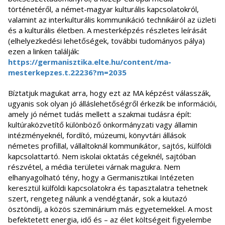
történetéről, a német-magyar kulturális kapcsolatokról,
valamint az interkulturális kommunikáció technikáiról az üzleti
és a kulturális életben. A mesterképzés részletes leírását
(elhelyezkedési lehetőségek, további tudományos pálya)
ezen a linken találják:
https://germanisztika.elte.hu/content/ma-
mesterkepzes.t.22236?m=2035
Bíztatjuk magukat arra, hogy ezt az MA képzést válasszák,
ugyanis sok olyan jó álláslehetőségről érkezik be információi,
amely jó német tudás mellett a szakmai tudásra épít:
kultúraközvetítő különböző önkormányzati vagy államin
intézményeknél, fordító, múzeumi, könyvtári állások
németes profillal, vállaltoknál kommunikátor, sajtós, külföldi
kapcsolattartó. Nem iskolai oktatás cégeknél, sajtóban
részvétel, a média területei várnak magukra. Nem
elhanyagolható tény, hogy a Germanisztikai Intézeten
keresztül külföldi kapcsolatokra és tapasztalatra tehetnek
szert, rengeteg nálunk a vendégtanár, sok a kiutazó
ösztöndíj, a közös szeminárium más egyetemekkel. A most
befektetett energia, idő és – az élet költségeit figyelembe