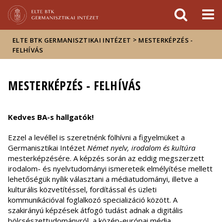
Események
ELTE a
Hírek
sajtóban
>
ELTE BTK GERMANISZTIKAI INTÉZET
MESTERKÉPZÉS -
FELHÍVÁS
MESTERKÉPZÉS - FELHÍVÁS
Kedves BA-s hallgatók!
Ezzel a levéllel is szeretnénk fölhívni a figyelmüket a
Germanisztikai Intézet
Német nyelv, irodalom és kultúra
mesterképzésére. A képzés során az eddig megszerzett
irodalom- és nyelvtudományi ismereteik elmélyítése mellett
lehetőségük nyílik választani a médiatudományi, illetve a
kulturális közvetítéssel, fordítással és üzleti
kommunikációval foglalkozó specializáció között. A
szakirányú képzések átfogó tudást adnak a digitális
bölcsészettudományról, a közép-európai média