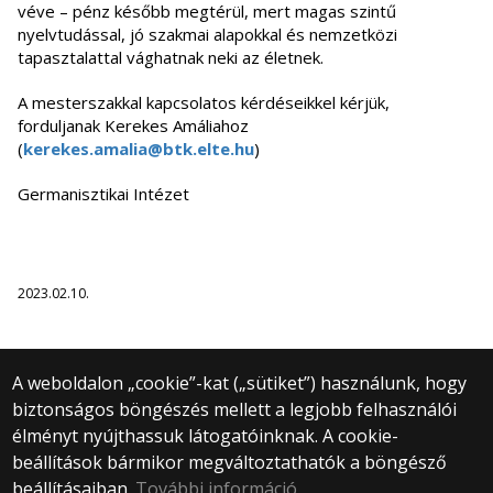
véve – pénz később megtérül, mert magas szintű
nyelvtudással, jó szakmai alapokkal és nemzetközi
tapasztalattal vághatnak neki az életnek.
A mesterszakkal kapcsolatos kérdéseikkel kérjük,
forduljanak Kerekes Amáliahoz
(
kerekes.amalia@btk.elte.hu
)
Germanisztikai Intézet
2023.02.10.
A weboldalon „cookie”-kat („sütiket”) használunk, hogy
biztonságos böngészés mellett a legjobb felhasználói
© 2025 Eötvös Loránd Tudományegyetem
élményt nyújthassuk látogatóinknak. A cookie-
Minden jog fenntartva.
beállítások bármikor megváltoztathatók a böngésző
1053 Budapest, Egyetem tér 1–3.
Központi telefonszám: +36 1 411 6500
beállításaiban.
További információ