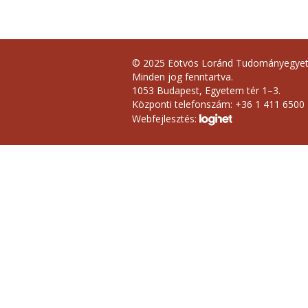
© 2025 Eötvös Loránd Tudományegye
Minden jog fenntartva.
1053 Budapest, Egyetem tér 1–3.
Központi telefonszám: +36 1 411 6500
Webfejlesztés: