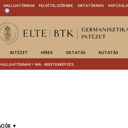
Események
ELTE a
Hírek
HALLGATÓKNAK
FELVÉTELIZŐKNEK
OKTATÓKNAK
KAPCSOL
sajtóban
INTÉZET
HÍREK
OKTATÁS
KUTATÁS
>
HALLGATÓKNAK
MA - MESTERKÉPZÉS
ÁCIÓK