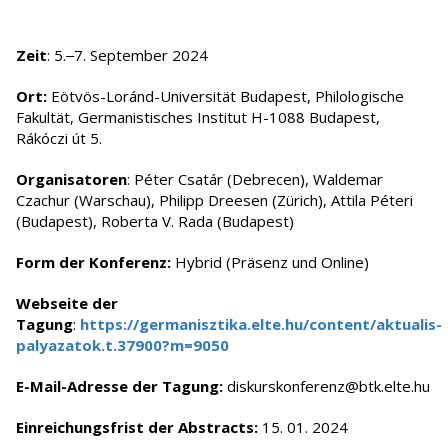
Zeit
: 5.‒7. September 2024
Ort:
Eötvös-Loránd-Universität Budapest, Philologische
Fakultät, Germanistisches Institut H-1088 Budapest,
Rákóczi út 5.
Organisatoren
: Péter Csatár (Debrecen), Waldemar
Czachur (Warschau), Philipp Dreesen (Zürich), Attila Péteri
(Budapest), Roberta V. Rada (Budapest)
Form der Konferenz:
Hybrid (Präsenz und Online)
Webseite der
Tagung
:
https://germanisztika.elte.hu/content/aktualis-
palyazatok.t.37900?m=9050
E-Mail-Adresse der Tagung:
diskurskonferenz@btk.elte.hu
Einreichungsfrist der Abstracts:
15. 01. 2024