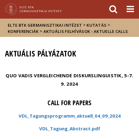
Események
ELTE a
Hírek
sajtóban
>
>
ELTE BTK GERMANISZTIKAI INTÉZET
KUTATÁS
>
KONFERENCIÁK
AKTUÁLIS FELHÍVÁSOK - AKTUELLE CALLS
AKTUÁLIS PÁLYÁZATOK
QUO VADIS VERGLEICHENDE DISKURSLINGUISTIK, 5-7.
9. 2024
CALL FOR PAPERS
VDL_Tagungsprogramm_aktuell_04_09_2024
VDL_Tagung_Abstract.pdf