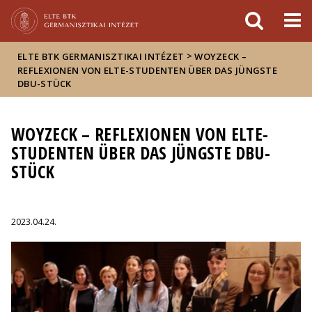
Események
ELTE a
Hírek
sajtóban
>
ELTE BTK GERMANISZTIKAI INTÉZET
WOYZECK –
REFLEXIONEN VON ELTE-STUDENTEN ÜBER DAS JÜNGSTE
DBU-STÜCK
WOYZECK – REFLEXIONEN VON ELTE-
STUDENTEN ÜBER DAS JÜNGSTE DBU-
STÜCK
2023.04.24.