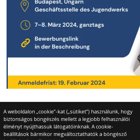
A weboldalon „cookie”-kat („sütiket”) használunk, hogy
biztonságos böngészés mellett a legjobb felhasználói
© 2025 Eötvös Loránd Tudományegyetem
élményt nyújthassuk látogatóinknak. A cookie-
Minden jog fenntartva.
beállítások bármikor megváltoztathatók a böngésző
1053 Budapest, Egyetem tér 1–3.