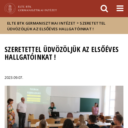
Események
ELTE a
Hírek
sajtóban
>
ELTE BTK GERMANISZTIKAI INTÉZET
SZERETETTEL
ÜDVÖZÖLJÜK AZ ELSŐÉVES HALLGATÓINKAT !
SZERETETTEL ÜDVÖZÖLJÜK AZ ELSŐÉVES
HALLGATÓINKAT !
2023.09.07.