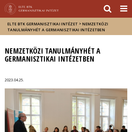
Események
ELTE a
Hírek
sajtóban
>
ELTE BTK GERMANISZTIKAI INTÉZET
NEMZETKÖZI
TANULMÁNYHÉT A GERMANISZTIKAI INTÉZETBEN
NEMZETKÖZI TANULMÁNYHÉT A
GERMANISZTIKAI INTÉZETBEN
2023.04.25.