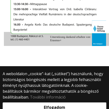
A weboldalon „cookie”-kat („sütiket”) használunk, hogy
biztonságos böngészés mellett a legjobb felhasználói
© 2025 Eötvös Loránd Tudományegyetem
élményt nyújthassuk látogatóinknak. A cookie-
Minden jog fenntartva.
beállítások bármikor megváltoztathatók a böngésző
1053 Budapest, Egyetem tér 1–3.
Központi telefonszám: +36 1 411 6500
beállításaiban.
További információ
Webfejlesztés:
Elfogadom