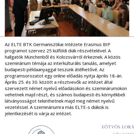
Az ELTE BTK Germanisztikai Intézete Erasmus BIP
programot szervez 25 külföldi diák részvételével. A
hallgatók Münchenből és Kolozsvárról érkeznek. A közös
szeminárium témája az interkulturális tanulás, amelyet
budapesti példaanyaggal teszünk átélhetővé. Az
programsorozatot egy online előadás nyitja április 18-án.
Április 25. és 30. között a résztvevők az intézet által
szervezett német nyelvű előadásokon és szeminárumokon
vehetnek majd részt, és számos budapesti és környékbeli
látványosságot tekinthetnek majd meg német nyelvű
vezetéssel. A szemináriumra más ELTE-s diákok is
jelentkezését is várja az intézet.