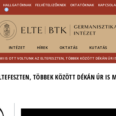
Események
ELTE a
Hírek
HALLGATÓKNAK
FELVÉTELIZŐKNEK
OKTATÓKNAK
KAPCSOL
sajtóban
INTÉZET
HÍREK
OKTATÁS
KUTATÁS
MI IS OTT VOLTUNK AZ ELTEFESZTEN, TÖBBEK KÖZÖTT DÉKÁN ÚR 
ELTEFESZTEN, TÖBBEK KÖZÖTT DÉKÁN ÚR IS