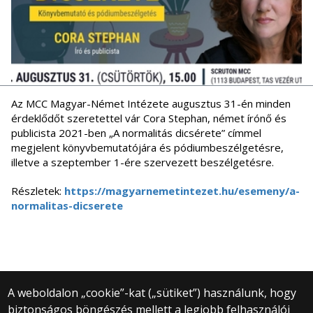
Az MCC Magyar-Német Intézete augusztus 31-én minden
érdeklődőt szeretettel vár Cora Stephan, német írónő és
publicista 2021-ben „A normalitás dicsérete” címmel
megjelent könyvbemutatójára és pódiumbeszélgetésre,
illetve a szeptember 1-ére szervezett beszélgetésre.
Részletek:
https://magyarnemetintezet.hu/esemeny/a-
normalitas-dicserete
A weboldalon „cookie”-kat („sütiket”) használunk, hogy
biztonságos böngészés mellett a legjobb felhasználói
© 2025 Eötvös Loránd Tudományegyetem