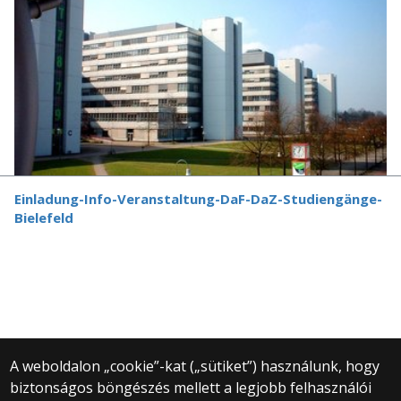
Einladung-Info-Veranstaltung-DaF-DaZ-Studiengänge-
Bielefeld
A weboldalon „cookie”-kat („sütiket”) használunk, hogy
biztonságos böngészés mellett a legjobb felhasználói
© 2025 Eötvös Loránd Tudományegyetem