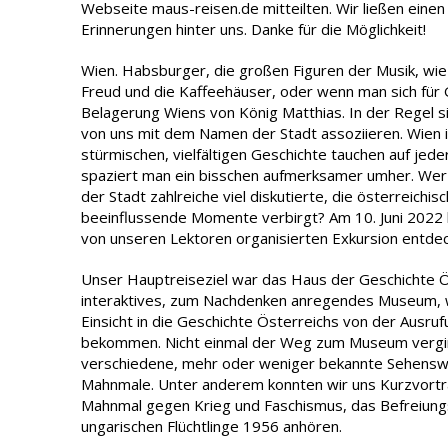
Webseite maus-reisen.de mitteilten. Wir ließen einen 
Erinnerungen hinter uns. Danke für die Möglichkeit!
Wien. Habsburger, die großen Figuren der Musik, wi
Freud und die Kaffeehäuser, oder wenn man sich für G
Belagerung Wiens von König Matthias. In der Regel sin
von uns mit dem Namen der Stadt assoziieren. Wien is
stürmischen, vielfältigen Geschichte tauchen auf jede
spaziert man ein bisschen aufmerksamer umher. Wer
der Stadt zahlreiche viel diskutierte, die österreichi
beeinflussende Momente verbirgt? Am 10. Juni 2022 k
von unseren Lektoren organisierten Exkursion entdec
Unser Hauptreiseziel war das Haus der Geschichte Ö
interaktives, zum Nachdenken anregendes Museum, wo
Einsicht in die Geschichte Österreichs von der Ausruf
bekommen. Nicht einmal der Weg zum Museum verging
verschiedene, mehr oder weniger bekannte Sehensw
Mahnmale. Unter anderem konnten wir uns Kurzvortr
Mahnmal gegen Krieg und Faschismus, das Befreiun
ungarischen Flüchtlinge 1956 anhören.