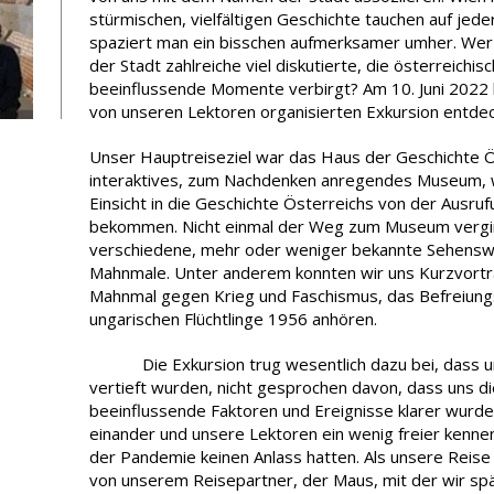
stürmischen, vielfältigen Geschichte tauchen auf jede
spaziert man ein bisschen aufmerksamer umher. Wer
der Stadt zahlreiche viel diskutierte, die österreichi
beeinflussende Momente verbirgt? Am 10. Juni 2022 k
von unseren Lektoren organisierten Exkursion entdec
Unser Hauptreiseziel war das Haus der Geschichte Ö
interaktives, zum Nachdenken anregendes Museum, wo
Einsicht in die Geschichte Österreichs von der Ausruf
bekommen. Nicht einmal der Weg zum Museum verging
verschiedene, mehr oder weniger bekannte Sehensw
Mahnmale. Unter anderem konnten wir uns Kurzvortr
Mahnmal gegen Krieg und Faschismus, das Befreiun
ungarischen Flüchtlinge 1956 anhören.
Die Exkursion trug wesentlich dazu bei, dass un
vertieft wurden, nicht gesprochen davon, dass uns die
beeinflussende Faktoren und Ereignisse klarer wurde
einander und unsere Lektoren ein wenig freier kenn
der Pandemie keinen Anlass hatten. Als unsere Reis
von unserem Reisepartner, der Maus, mit der wir spä