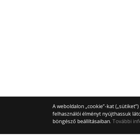
A weboldalon „cookie”-kat („sütiket”
felhasználói élményt nyújthassuk lát
böngésző beállításaiban.
További in
© 2025 Eötvös Loránd Tudományegye
Minden jog fenntartva.
1053 Budapest, Egyetem tér 1–3.