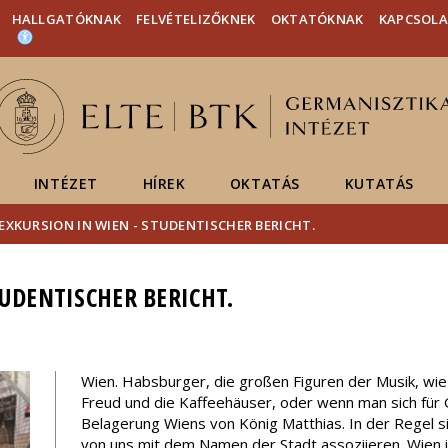
Események
ELTE a
Hírek
HALLGATÓKNAK
FELVÉTELIZŐKNEK
OKTATÓKNAK
KAPCSOL
sajtóban
INTÉZET
HÍREK
OKTATÁS
KUTATÁS
EXKURSION IN WIEN - STUDENTISCHER BERICHT.
TUDENTISCHER BERICHT.
Wien. Habsburger, die großen Figuren der Musik, wi
Freud und die Kaffeehäuser, oder wenn man sich für G
Belagerung Wiens von König Matthias. In der Regel sin
von uns mit dem Namen der Stadt assoziieren. Wien is