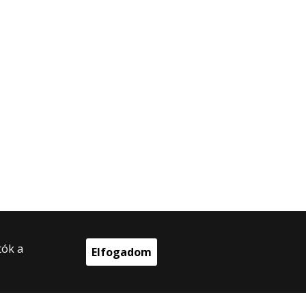
tók a
Elfogadom