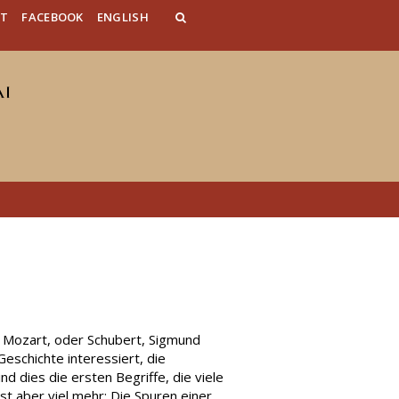
AT
FACEBOOK
ENGLISH
e Mozart, oder Schubert, Sigmund
eschichte interessiert, die
d dies die ersten Begriffe, die viele
t aber viel mehr: Die Spuren einer