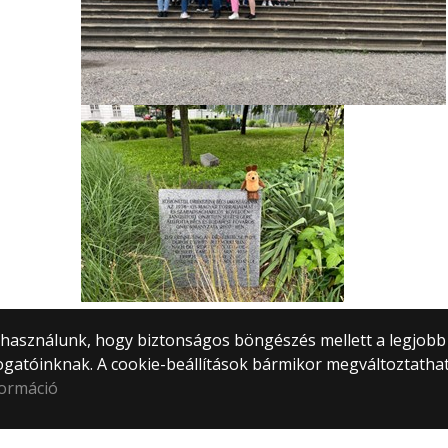
) használunk, hogy biztonságos böngészés mellett a legjobb
ogatóinknak. A cookie-beállítások bármikor megváltoztatha
formáció
tem