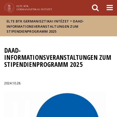
Események
ELTE a
Hírek
sajtóban
>
ELTE BTK GERMANISZTIKAI INTÉZET
DAAD-
INFORMATIONSVERANSTALTUNGEN ZUM
STIPENDIENPROGRAMM 2025
DAAD-
INFORMATIONSVERANSTALTUNGEN ZUM
STIPENDIENPROGRAMM 2025
2024.10.28.