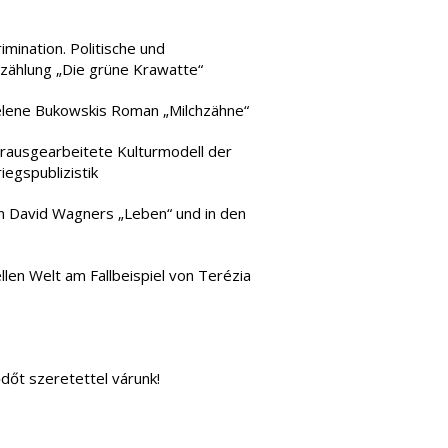
mination. Politische und
rzählung „Die grüne Krawatte“
 Helene Bukowskis Roman „Milchzähne“
erausgearbeitete Kulturmodell der
egspublizistik
in David Wagners „Leben“ und in den
ellen Welt am Fallbeispiel von Terézia
ődőt szeretettel várunk!