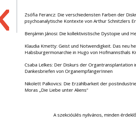
Zsófia Ferancz: Die verschiedensten Farben der Diskri
psychoanalytische Kontexte von Arthur Schnitzlers E
Benjámin Jánosi: Die kollektivistische Dystopie und
Klaudia Kmetty: Geist und Notwendigkeit. Das neu h
Habsburgermonarchie in Hugo von Hofmannsthals Kri
Csaba Lelkes: Der Diskurs der Organtransplantation 
Dankesbriefen von OrganempfängerInnen
Nikolett Palkovics: Die Erzählbarkeit der postindustri
Moras „Die Liebe unter Aliens“
A szekcióülés nyilvános, minden érdekl