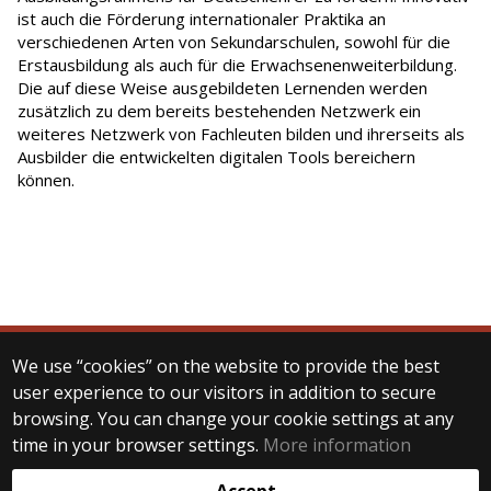
ist auch die Förderung internationaler Praktika an
verschiedenen Arten von Sekundarschulen, sowohl für die
Erstausbildung als auch für die Erwachsenenweiterbildung.
Die auf diese Weise ausgebildeten Lernenden werden
zusätzlich zu dem bereits bestehenden Netzwerk ein
weiteres Netzwerk von Fachleuten bilden und ihrerseits als
Ausbilder die entwickelten digitalen Tools bereichern
können.
We use “cookies” on the website to provide the best
© 2025 Eötvös Loránd University
user experience to our visitors in addition to secure
All rights reserved.
browsing. You can change your cookie settings at any
H-1053 Budapest, Egyetem tér 1–3.
T: +36-1-411-6500
time in your browser settings.
More information
Web development: