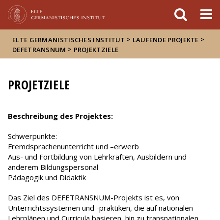
FIXME:token.header.mai
FIXME:token.header.cal
FIXME:token.header.abou
>
>
ELTE GERMANISTISCHES INSTITUT
LAUFENDE PROJEKTE
>
DEFETRANSNUM
PROJEKTZIELE
PROJETZIELE
Beschreibung des Projektes:
Schwerpunkte:
Fremdsprachenunterricht und –erwerb
Aus- und Fortbildung von Lehrkräften, Ausbildern und
anderem Bildungspersonal
Pädagogik und Didaktik
Das Ziel des DEFETRANSNUM-Projekts ist es, von
Unterrichtssystemen und -praktiken, die auf nationalen
Lehrplänen und Curricula basieren, hin zu transnationalen