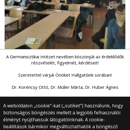
A Germanisztikai Intézet nevében köszönjük az érdeklődők
részvételét, figyelmét, kérdéseit!
Szeretettel várjuk Önöket Hallgatóink sorában!
Dr. Korencsy Ottó, Dr. Müller Márta, Dr. Huber Ágnes
A weboldalon „cookie”-kat („sütiket”) használunk, hogy
biztonságos böngészés mellett a legjobb felhasználói
© 2025 Eötvös Loránd Tudományegyetem
élményt nyújthassuk látogatóinknak. A cookie-
Minden jog fenntartva.
beállítások bármikor megváltoztathatók a böngésző
1053 Budapest, Egyetem tér 1–3.