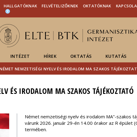
Események
ELTE a
Hírek
HALLGATÓKNAK
FELVÉTELIZŐKNEK
OKTATÓKNAK
KAPCSOL
sajtóban
INTÉZET
HÍREK
OKTATÁS
KUTATÁS
NÉMET NEMZETISÉGI NYELV ÉS IRODALOM MA SZAKOS TÁJÉKOZTA
LV ÉS IRODALOM MA SZAKOS TÁJÉKOZTATÓ
Német nemzetiségi nyelv és irodalom MA"-szakos táj
várunk 2026. január 29-én 14.00 órakor az R épület (
termében.