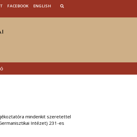
AT
FACEBOOK
ENGLISH
TÓ
ékoztatóra mindenkit szeretettel
Germanisztikai Intézet) 231-es