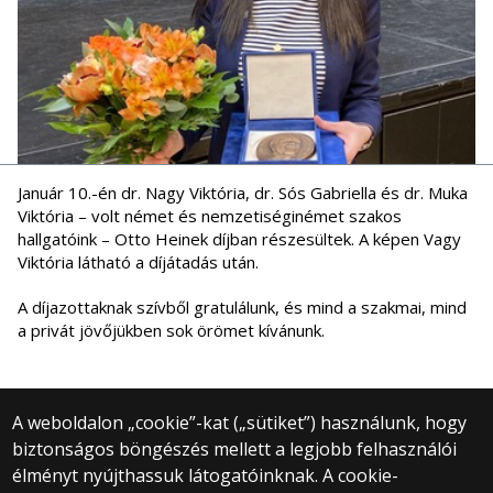
Január 10.-én dr. Nagy Viktória, dr. Sós Gabriella és dr. Muka
Viktória – volt német és nemzetiséginémet szakos
hallgatóink – Otto Heinek díjban részesültek. A képen Vagy
Viktória látható a díjátadás után.
A díjazottaknak szívből gratulálunk, és mind a szakmai, mind
a privát jövőjükben sok örömet kívánunk.
A weboldalon „cookie”-kat („sütiket”) használunk, hogy
biztonságos böngészés mellett a legjobb felhasználói
© 2025 Eötvös Loránd Tudományegyetem
élményt nyújthassuk látogatóinknak. A cookie-
Minden jog fenntartva.