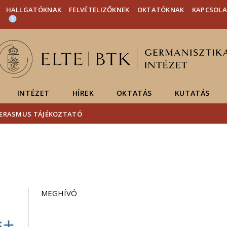
Események
ELTE a
Hírek
HALLGATÓKNAK
FELVÉTELIZŐKNEK
OKTATÓKNAK
KAPCSOL
sajtóban
INTÉZET
HÍREK
OKTATÁS
KUTATÁS
ERASMUS TÁJÉKOZTATÓ
MEGHÍVÓ