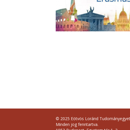
© 2025 Eötvös Loránd Tudományegye
Minden jog fenntartva.